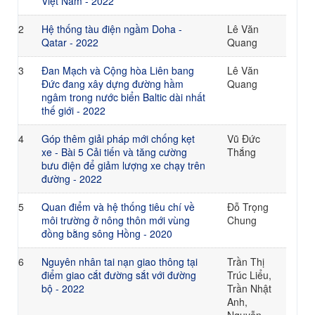
Việt Nam - 2022
2
Hệ thống tàu điện ngầm Doha -
Lê Văn
Qatar - 2022
Quang
3
Đan Mạch và Cộng hòa Liên bang
Lê Văn
Đức đang xây dựng đường hầm
Quang
ngâm trong nước biển Baltic dài nhất
thế giới - 2022
4
Góp thêm giải pháp mới chống kẹt
Vũ Đức
xe - Bài 5 Cải tiến và tăng cường
Thắng
bưu điện để giảm lượng xe chạy trên
đường - 2022
5
Quan điểm và hệ thống tiêu chí về
Đỗ Trọng
môi trường ở nông thôn mới vùng
Chung
đồng bằng sông Hồng - 2020
6
Nguyên nhân tai nạn giao thông tại
Trần Thị
điểm giao cắt đường sắt với đường
Trúc Liểu,
bộ - 2022
Trần Nhật
Anh,