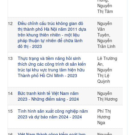
Nguyễn
Thị Tâm
12
Điều chỉnh cấu trúc không gian đô
Nguyễn
thị thành phố Hà Nội năm 2011 dựa
Văn
trên khung thiên nhiên - một liệu
Tuyên,
pháp thuận tự nhiên để chữa lành
Nguyễn
đô thị - 2023
Trần Linh
13
Thực trạng và tiềm năng hồi sinh
Lê Trường
thích ứng các công trình di sản kiến
An,
trúc tại khu vực trung tâm hiện hữu
Nguyễn
Thành phố Hồ Chí Minh - 2023
Thị Lệ
Quỳnh
14
Bức tranh kinh tế Việt Nam năm
Nguyễn
2023 - Những điểm sáng - 2024
Thị Hương
15
Tình hình sản xuất công nghiệp năm
Phí Thị
2023 và dự báo năm 2024 - 2024
Hương
Nga
16
Việt Nam thành công kiểm soát lạm
Nguyễn