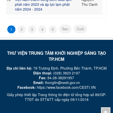
phát năm 2023 và áp lực lạm phát
Thu Oanh
năm 2024 - 2024
Sau
Cuối
1
2
3
4
5
THƯ VIỆN TRUNG TÂM KHỞI NGHIỆP SÁNG TẠO
TP.HCM
Địa chỉ liên hệ:
​79 Trương Định, Phường Bến Thành, TP.HCM
Điện thoại:
(028) 3823 2197
Fax:
84-28-38291957
Email:
thongtin@cesti.gov.vn
Facebook:
https://www.facebook.com/CESTI.VN
Giấy phép thiết lập Trang thông tin điện tử tổng hợp số 89/GP-
TTĐT do STT&TT cấp ngày 09/11/2018