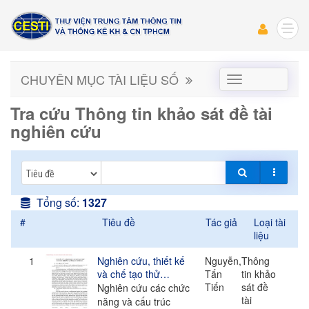
CHUYÊN MỤC TÀI LIỆU SỐ
CHUYÊN
MỤC
TÀI
Tra cứu Thông tin khảo sát đề tài
LIỆU
nghiên cứu
SỐ
Tổng số:
1327
#
Tiêu đề
Tác giả
Loại tài
liệu
1
Nghiên cứu, thiết kế
Nguyễn,
Thông
và chế tạo thử
Tấn
tin khảo
nghiệm giường y tế
Tiến
sát đề
Nghiên cứu các chức
dạng module/
tài
năng và cấu trúc