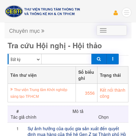
Chuyên mục
Chuyên
mục
Tra cứu Hội nghị - Hội thảo
Số biểu
Tên thư viện
Trạng thái
ghi
Kết nối thành
Thư viện Trung tâm Khởi nghiệp
3556
công
sáng tạo TP.HCM
#
Mô tả
Tác giả chính
Chọn
1
Sự ảnh hưởng của quốc gia sản xuất đến quyết
định mua hàng của thế hệ Gen Z tại Thành phố Hồ